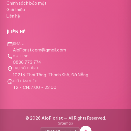
Chính sách bảo mật
Giới thiệu
Liên hệ
LIÊN HỆ
mail
EMAIL
AloFlorist.com@gmail.com
call
HOTLINE
0836 773 774
location_on
TRỤ SỞ CHÍNH
102 Lý Thái Tông, Thanh Khê, Đà Nẵng
schedule
GIỜ LÀM VIỆC
T2 - CN: 7:00 - 22:00
© 2026
AloFlorist
— All Rights Reserved.
Sitemap