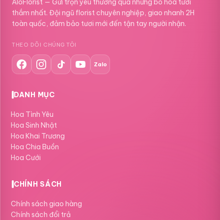
AloFlorist — Gửi trọn yêu thương qua những bó hoa tươi
thắm nhất. Đội ngũ florist chuyên nghiệp, giao nhanh 2H
toàn quốc, đảm bảo tươi mới đến tận tay người nhận.
THEO DÕI CHÚNG TÔI
Zalo
DANH MỤC
Hoa Tình Yêu
Hoa Sinh Nhật
Hoa Khai Trương
Hoa Chia Buồn
Hoa Cưới
CHÍNH SÁCH
Chính sách giao hàng
Chính sách đổi trả