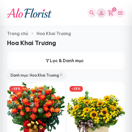
0
search
shopping_cart
menu
person
Trang chủ
Hoa Khai Trương
Hoa Khai Trương
filter_alt
Lọc & Danh mục
close
Danh mục: Hoa Khai Trương
-13%
-13%